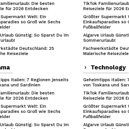
Familienurlaub: Die besten
TikTok Familienurlaub
ele für 2026 Entdecken
Reiseziele für 2026 
 Supermarkt Welt: Ein
Größter Supermarkt W
sparadies so Groß wie Sechs
Einkaufsparadies so 
elder
Fußballfelder
 Urlaub Günstig: So Sparst Du im
Algarve Urlaub Günst
urlaub!
Sommerurlaub!
kstädte Deutschland: 25
Fachwerkstädte Deut
che Reiseziele
Malerische Reiseziele
ama
Technology
pps Italien: 7 Regionen jenseits
Geheimtipps Italien: 
kana und Sardinien
von Toskana und Sar
Familienurlaub: Die besten
TikTok Familienurlaub
ele für 2026 Entdecken
Reiseziele für 2026 
 Supermarkt Welt: Ein
Größter Supermarkt W
sparadies so Groß wie Sechs
Einkaufsparadies so 
elder
Fußballfelder
 Urlaub Günstig: So Sparst Du im
Algarve Urlaub Günst