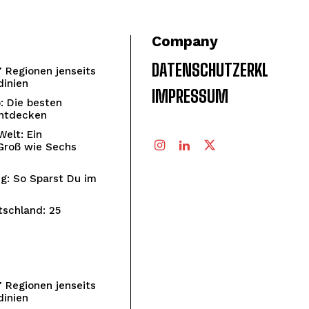
Company
DATENSCHUTZERKLÄRUN
7 Regionen jenseits
dinien
IMPRESSUM
: Die besten
Entdecken
elt: Ein
Groß wie Sechs
ig: So Sparst Du im
schland: 25
7 Regionen jenseits
dinien