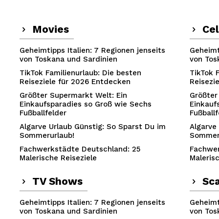
Movies
Cel
Geheimtipps Italien: 7 Regionen jenseits
Geheimti
von Toskana und Sardinien
von Tos
TikTok Familienurlaub: Die besten
TikTok 
Reiseziele für 2026 Entdecken
Reisezi
Größter Supermarkt Welt: Ein
Größter
Einkaufsparadies so Groß wie Sechs
Einkauf
Fußballfelder
Fußballf
Algarve Urlaub Günstig: So Sparst Du im
Algarve
Sommerurlaub!
Sommer
Fachwerkstädte Deutschland: 25
Fachwer
Malerische Reiseziele
Maleris
TV Shows
Sc
Geheimtipps Italien: 7 Regionen jenseits
Geheimti
von Toskana und Sardinien
von Tos