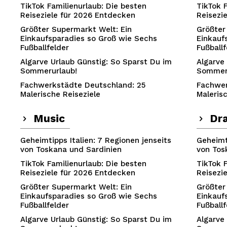
TikTok Familienurlaub: Die besten
TikTok 
Reiseziele für 2026 Entdecken
Reisezi
Größter Supermarkt Welt: Ein
Größter
Einkaufsparadies so Groß wie Sechs
Einkauf
Fußballfelder
Fußballf
Algarve Urlaub Günstig: So Sparst Du im
Algarve
Sommerurlaub!
Sommer
Fachwerkstädte Deutschland: 25
Fachwer
Malerische Reiseziele
Maleris
Music
Dr
Geheimtipps Italien: 7 Regionen jenseits
Geheimti
von Toskana und Sardinien
von Tos
TikTok Familienurlaub: Die besten
TikTok 
Reiseziele für 2026 Entdecken
Reisezi
Größter Supermarkt Welt: Ein
Größter
Einkaufsparadies so Groß wie Sechs
Einkauf
Fußballfelder
Fußballf
Algarve Urlaub Günstig: So Sparst Du im
Algarve