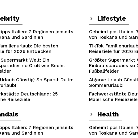
ebrity
Lifestyle
pps Italien: 7 Regionen jenseits
Geheimtipps Italien: 
kana und Sardinien
von Toskana und Sar
Familienurlaub: Die besten
TikTok Familienurlaub
ele für 2026 Entdecken
Reiseziele für 2026 
 Supermarkt Welt: Ein
Größter Supermarkt W
sparadies so Groß wie Sechs
Einkaufsparadies so 
elder
Fußballfelder
 Urlaub Günstig: So Sparst Du im
Algarve Urlaub Günst
urlaub!
Sommerurlaub!
kstädte Deutschland: 25
Fachwerkstädte Deut
che Reiseziele
Malerische Reiseziele
andals
Health
pps Italien: 7 Regionen jenseits
Geheimtipps Italien: 
kana und Sardinien
von Toskana und Sar