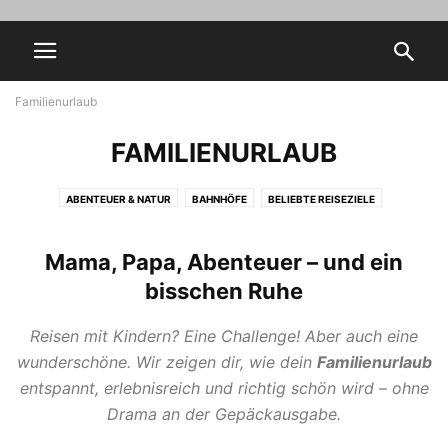
Familienurlaub
FAMILIENURLAUB
ABENTEUER & NATUR
BAHNHÖFE
BELIEBTE REISEZIELE
BESTE REISEZEIT
FAMILIENURLAUB
FREIZEITPARKS
GÜNSTIG REISEN
HEALTH
HOCHZEITSREISEN FÜR TRAUMTAGE
Mama, Papa, Abenteuer – und ein
KULINARISCHE REISEN
LIFESTYLE
MODE & METROPOLEN
MUSEUM
bisschen Ruhe
PRAKTISCHE REISETIPPS
REISEN UM DIE WELT
ROMANTIKREISEN
SCANDALS
STÄDTEREISEN
STRANDURLAUB
TRENDS
Reisen mit Kindern? Eine Challenge! Aber auch eine
WEIHNACHTSMÄRKTE
WELLNESS & ENTSPANNUNG
wunderschöne. Wir zeigen dir, wie dein
Familienurlaub
entspannt, erlebnisreich und richtig schön wird – ohne
Drama an der Gepäckausgabe.