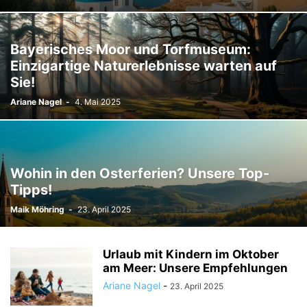
Bayerisches Moor und Torfmuseum:
Einzigartige Naturerlebnisse warten auf
Sie!
Ariane Nagel
-
4. Mai 2025
Wohin in den Osterferien? Unsere Top-
Tipps!
Maik Möhring
-
23. April 2025
Urlaub mit Kindern im Oktober
am Meer: Unsere Empfehlungen
Ariane Nagel
-
23. April 2025