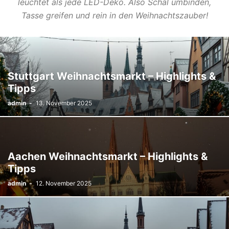
leuchtet als jede LED-Deko. Also Schal umbinden,
Tasse greifen und rein in den Weihnachtszauber!
Stuttgart Weihnachtsmarkt – Highlights &
Tipps
admin
-
13. November 2025
Aachen Weihnachtsmarkt – Highlights &
Tipps
admin
-
12. November 2025