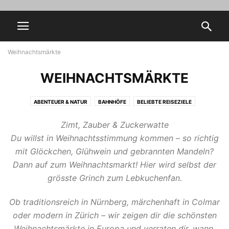
Weihnachtsmärkte
WEIHNACHTSMÄRKTE
ABENTEUER & NATUR
BAHNHÖFE
BELIEBTE REISEZIELE
BESTE REISEZEIT
FAMILIENURLAUB
FREIZEITPARKS
Zimt, Zauber & Zuckerwatte
GÜNSTIG REISEN
HEALTH
HOCHZEITSREISEN FÜR TRAUMTAGE
Du willst in Weihnachtsstimmung kommen – so richtig
KULINARISCHE REISEN
LIFESTYLE
MODE & METROPOLEN
MUSEUM
mit Glöckchen, Glühwein und gebrannten Mandeln?
PRAKTISCHE REISETIPPS
REISEN UM DIE WELT
ROMANTIKREISEN
Dann auf zum Weihnachtsmarkt! Hier wird selbst der
SCANDALS
STÄDTEREISEN
STRANDURLAUB
TRENDS
grösste Grinch zum Lebkuchenfan.
WEIHNACHTSMÄRKTE
WELLNESS & ENTSPANNUNG
Ob traditionsreich in Nürnberg, märchenhaft in Colmar
oder modern in Zürich – wir zeigen dir die schönsten
Weihnachtsmärkte in Europa und verraten dir, wann,