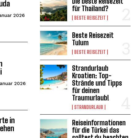
Die beste Reisezeit
buda
für Thailand?
Januar 2026
BESTE REISEZEIT
Beste Reisezeit
Tulum
BESTE REISEZEIT
n
Strandurlaub
i
Kroatien: Top-
Strände und Tipps
Januar 2026
für deinen
Traumurlaub!
STRANDURLAUB
rte in
Reiseinformationen
sehen
für die Türkei das
solltest du beachten