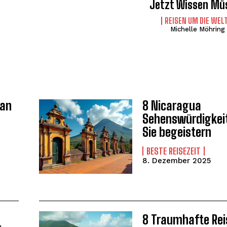
Jetzt Wissen Mü
REISEN UM DIE WEL
Michelle Möhring
tan
8 Nicaragua
Sehenswürdigkeit
Sie begeistern
I WANT IN
BESTE REISEZEIT
I've read and accept the
Privacy Policy
.
8. Dezember 2025
WEITER LESEN
8 Traumhafte Reis