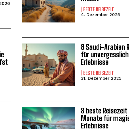
 2026
BESTE REISEZEIT
4. Dezember 2025
WEITER LESEN
8 Saudi-Arabien 
ie
für unvergesslic
fst
Erlebnisse
BESTE REISEZEIT
31. Dezember 2025
WEITER LESEN
8 beste Reisezeit 
Monate für magi
Erlebnisse