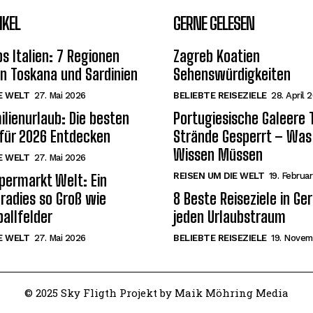
IKEL
GERNE GELESEN
s Italien: 7 Regionen
Zagreb Koatien
on Toskana und Sardinien
Sehenswürdigkeiten
E WELT
27. Mai 2026
BELIEBTE REISEZIELE
28. April 
ilienurlaub: Die besten
Portugiesische Galeere T
 für 2026 Entdecken
Strände Gesperrt – Was
Wissen Müssen
E WELT
27. Mai 2026
REISEN UM DIE WELT
19. Februa
permarkt Welt: Ein
radies so Groß wie
8 Beste Reiseziele in Ge
allfelder
jeden Urlaubstraum
E WELT
27. Mai 2026
BELIEBTE REISEZIELE
19. Novem
© 2025 Sky Fligth Projekt by Maik Möhring Media