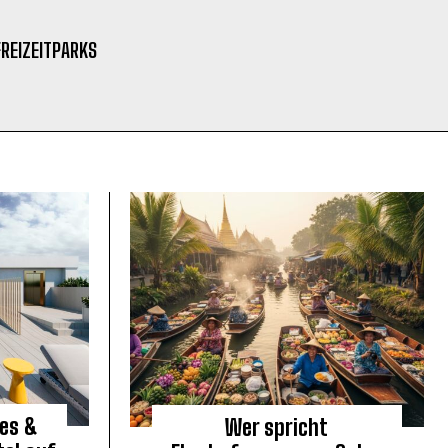
FREIZEITPARKS
es &
Wer spricht