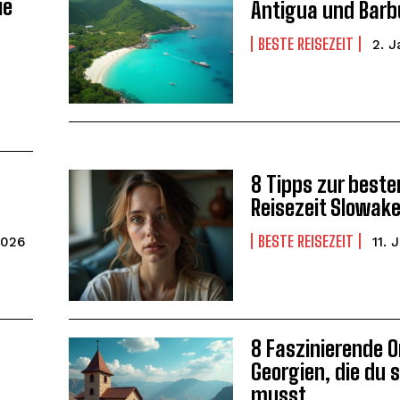
ie
Antigua und Bar
BESTE REISEZEIT
2. 
WEITER LESEN
8 Tipps zur beste
Reisezeit Slowake
BESTE REISEZEIT
2026
11. 
WEITER LESEN
8 Faszinierende O
Georgien, die du 
musst