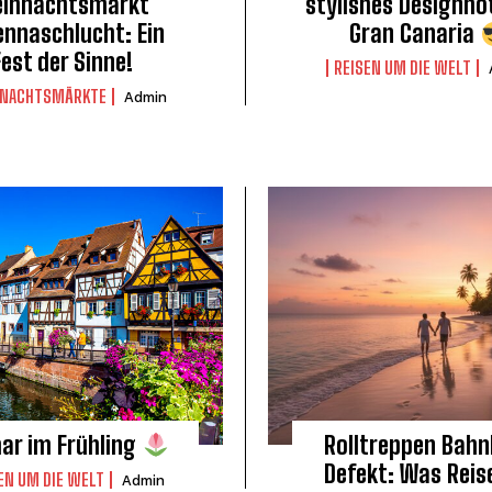
ihnachtsmarkt
stylishes Designho
ennaschlucht: Ein
Gran Canaria
Fest der Sinne!
REISEN UM DIE WELT
NACHTSMÄRKTE
Admin
ar im Frühling
Rolltreppen Bahn
Defekt: Was Reis
EN UM DIE WELT
Admin