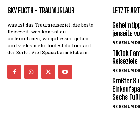
SKY FLIGTH - TRAUMURLAUB
LETZTE ART
Geheimtipp
was ist das Traumreiseziel, die beste
Reisezeit, was kannst du
jenseits v
unternehmen, wo gut essen gehen
REISEN UM DI
und vieles mehr findest du hier auf
TikTok Fam
der Seite . Viel Spass beim Stöbern.
Reiseziele
REISEN UM DI
Größter Su
Einkaufspa
Sechs Fußb
REISEN UM DI