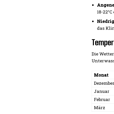
Angene
18-22°C
Niedrig
das Kli
Temper
Die Wette
Unterwasse
Monat
Dezembe
Januar
Februar
März