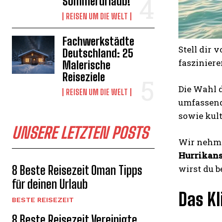
Sommerurlaub!
REISEN UM DIE WELT
Fachwerkstädte
Stell dir v
Deutschland: 25
faszinier
Malerische
Reiseziele
Die Wahl 
REISEN UM DIE WELT
umfassend
sowie kult
UNSERE LETZTEN POSTS
Wir nehmen
Hurrikan
8 Beste Reisezeit Oman Tipps
wirst du b
für deinen Urlaub
Das Kl
BESTE REISEZEIT
8 Beste Reisezeit Vereinigte