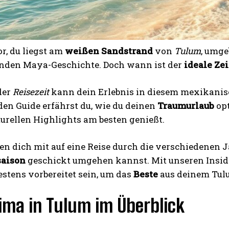
or, du liegst am
weißen Sandstrand
von
Tulum
, umge
enden Maya-Geschichte. Doch wann ist der
ideale Ze
der
Reisezeit
kann dein Erlebnis in diesem mexikanis
en Guide erfährst du, wie du deinen
Traumurlaub
opt
urellen Highlights am besten genießt.
 dich mit auf eine Reise durch die verschiedenen Ja
saison
geschickt umgehen kannst. Mit unseren Inside
estens vorbereitet sein, um das
Beste
aus deinem Tul
ima in Tulum im Überblick