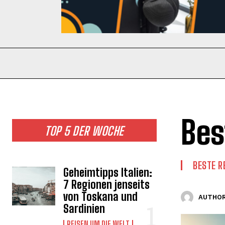
Bes
TOP 5 DER WOCHE
BESTE R
Geheimtipps Italien:
7 Regionen jenseits
von Toskana und
AUTHOR
Sardinien
REISEN UM DIE WELT