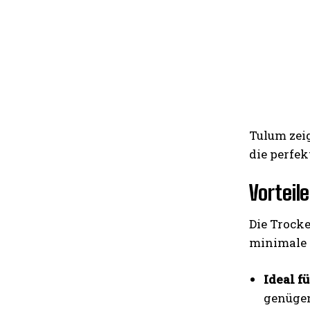
Tulum zeig
die perfe
Vorteil
Die Trocke
minimale N
Ideal f
genügen