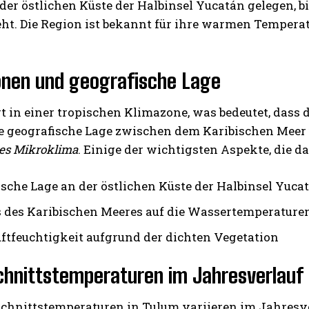
der östlichen Küste der Halbinsel Yucatán gelegen, bi
eht. Die Region ist bekannt für ihre warmen Tempera
onen und geografische Lage
t in einer tropischen Klimazone, was bedeutet, dass
Die geografische Lage zwischen dem Karibischen Meer
I WANT IN
ges Mikroklima
. Einige der wichtigsten Aspekte, die d
I've read and accept the
Privacy Policy
.
ische Lage an der östlichen Küste der Halbinsel Yuca
s des Karibischen Meeres auf die Wassertemperature
ftfeuchtigkeit aufgrund der dichten Vegetation
hnittstemperaturen im Jahresverlauf
schnittstemperaturen in Tulum variieren im Jahresv