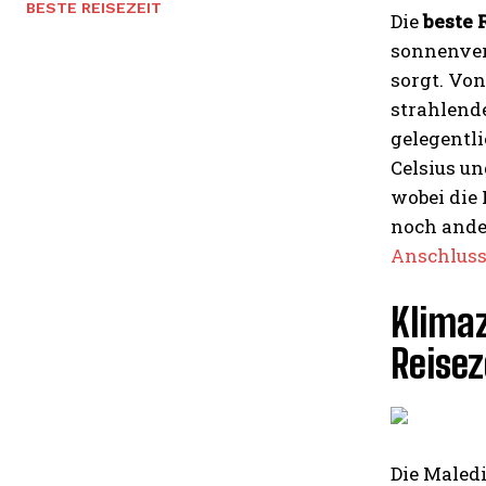
BESTE REISEZEIT
Die
beste 
sonnenver
sorgt. Von
strahlende
gelegentl
Celsius u
wobei die
noch ande
Anschlus
Klima
Reisez
Die Maled