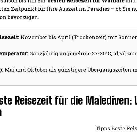
saison bis hin zur
besten Reisezeit für Walhaie
und 
ten Zeitpunkt für Ihre Auszeit im Paradies – ob Sie 
on bevorzugen.
isezeit:
November bis April (Trockenzeit) mit Sonne
emperatur:
Ganzjährig angenehme 27-30°C, ideal zu
I WANT IN
p:
Mai und Oktober als günstigere Übergangszeiten m
I've read and accept the
Privacy Policy
.
ste Reisezeit für die Malediven:
n