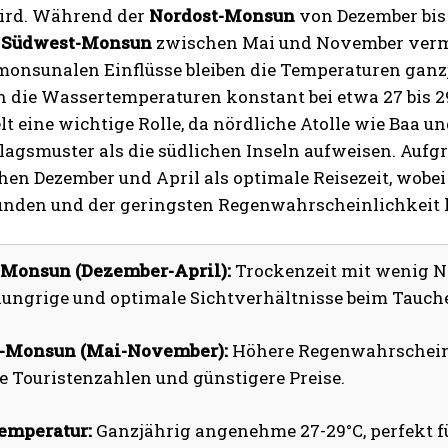
ird. Während der
Nordost-Monsun
von Dezember bis 
r
Südwest-Monsun
zwischen Mai und November vermeh
 monsunalen Einflüsse bleiben die Temperaturen ganz
 die Wassertemperaturen konstant bei etwa 27 bis 29
elt eine wichtige Rolle, da nördliche Atolle wie Baa u
lagsmuster als die südlichen Inseln aufweisen. Aufg
hen Dezember und April als optimale Reisezeit, wobe
nden und der geringsten Regenwahrscheinlichkeit 
-Monsun (Dezember-April):
Trockenzeit mit wenig Nie
ngrige und optimale Sichtverhältnisse beim Tauch
-Monsun (Mai-November):
Höhere Regenwahrscheinli
e Touristenzahlen und günstigere Preise.
emperatur:
Ganzjährig angenehme 27-29°C, perfekt fü