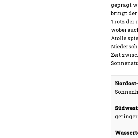
geprägt w
bringt de
Trotz der
wobei auch
Atolle spi
Niedersch
Zeit zwisc
Sonnenstu
Nordost
Sonnenhu
Südwest
geringer
Wassert