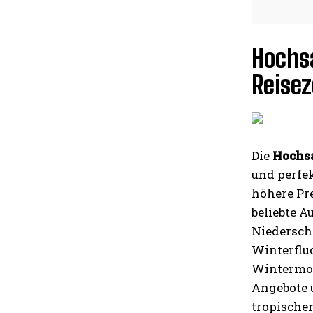
Hochsa
Reisez
Die
Hochs
und perfe
höhere Pre
beliebte 
Niedersch
Winterflu
Wintermon
Angebote 
tropischen