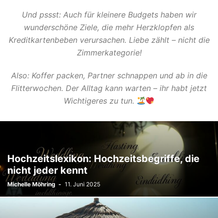
Und pssst: Auch für kleinere Budgets haben wir
wunderschöne Ziele, die mehr Herzklopfen als
Kreditkartenbeben verursachen. Liebe zählt – nicht die
Zimmerkategorie!
Also: Koffer packen, Partner schnappen und ab in die
Flitterwochen. Der Alltag kann warten – ihr habt jetzt
Wichtigeres zu tun.
Hochzeitslexikon: Hochzeitsbegriffe, die
nicht jeder kennt
Michelle Möhring
-
11. Juni 2025