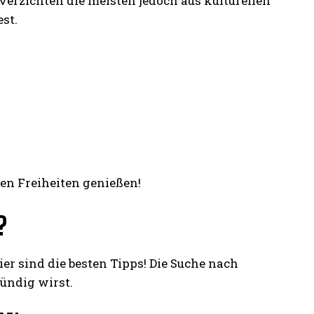
verzichten die meisten jedoch aus kulturellen
st.
uen Freiheiten genießen!
?
ier sind die besten Tipps! Die Suche nach
fündig wirst.