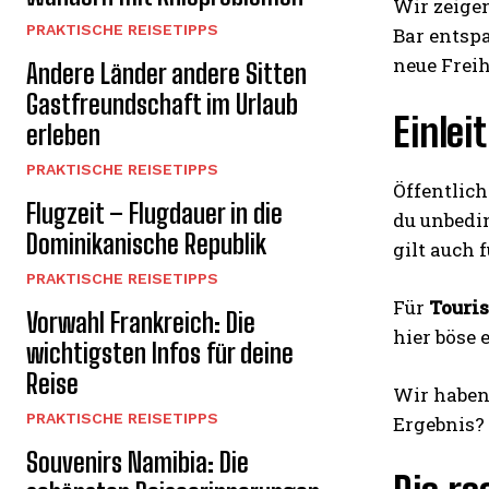
Wir zeigen
PRAKTISCHE REISETIPPS
Bar entspa
neue Freih
Andere Länder andere Sitten
Gastfreundschaft im Urlaub
Einlei
erleben
PRAKTISCHE REISETIPPS
Öffentlic
Flugzeit – Flugdauer in die
du unbedin
Dominikanische Republik
gilt auch 
PRAKTISCHE REISETIPPS
Für
Touri
Vorwahl Frankreich: Die
hier böse
wichtigsten Infos für deine
Reise
Wir haben 
PRAKTISCHE REISETIPPS
Ergebnis? 
Souvenirs Namibia: Die