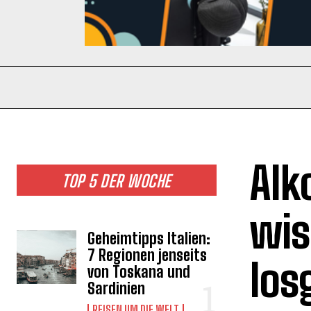
Alk
TOP 5 DER WOCHE
wis
Geheimtipps Italien:
7 Regionen jenseits
los
von Toskana und
Sardinien
REISEN UM DIE WELT