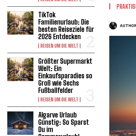
PRAKTIS
TikTok
Familienurlaub: Die
AUTHOR
besten Reiseziele für
2026 Entdecken
REISEN UM DIE WELT
Größter Supermarkt
Welt: Ein
Einkaufsparadies so
Groß wie Sechs
Fußballfelder
REISEN UM DIE WELT
Algarve Urlaub
Günstig: So Sparst
Du im