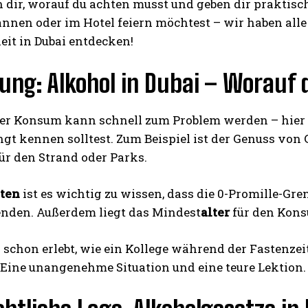
 dir, worauf du achten musst und geben dir praktische
nnen oder im Hotel feiern möchtest – wir haben alle 
eit in Dubai entdecken!
tung: Alkohol in Dubai – Worauf 
her Konsum kann schnell zum Problem werden – hier 
I WANT IN
gt kennen solltest. Zum Beispiel ist der Genuss von
für den Strand oder Parks.
I've read and accept the
Privacy Policy
.
sten
ist es wichtig zu wissen, dass die 0-Promille-Gren
 enden. Außerdem liegt das Mindest
alter
für den Konsu
schon erlebt, wie ein Kollege während der Fastenzei
Eine unangenehme Situation und eine teure Lektion. Al