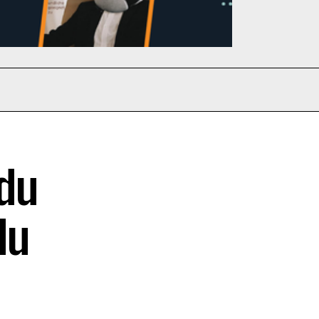
 du
du