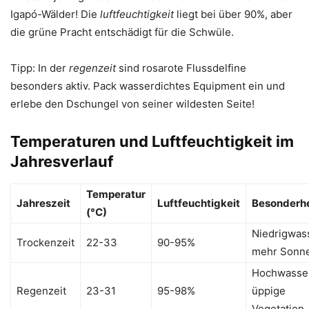
Igapó-Wälder! Die
luftfeuchtigkeit
liegt bei über 90%, aber
die grüne Pracht entschädigt für die Schwüle.
Tipp: In der
regenzeit
sind rosarote Flussdelfine
besonders aktiv. Pack wasserdichtes Equipment ein und
erlebe den Dschungel von seiner wildesten Seite!
Temperaturen und Luftfeuchtigkeit im
Jahresverlauf
Temperatur
Jahreszeit
Luftfeuchtigkeit
Besonderhe
(°C)
Niedrigwas
Trockenzeit
22-33
90-95%
mehr Sonn
Hochwasser
Regenzeit
23-31
95-98%
üppige
Vegetation