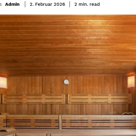
read
Admin
2
min.
2. Februar 2026
: