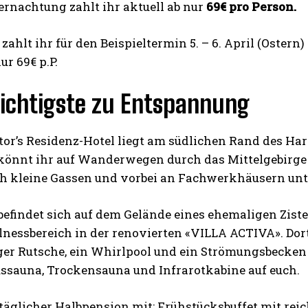
ernachtung zahlt ihr aktuell ab nur
69€ pro Person.
ahlt ihr für den Beispieltermin 5. – 6. April (Ostern
ur 69€ p.P.
ichtigste zu Entspannung
ctor’s Residenz-Hotel liegt am südlichen Rand des H
 könnt ihr auf Wanderwegen durch das Mittelgebirge
ch kleine Gassen und vorbei an Fachwerkhäusern unt
befindet sich auf dem Gelände eines ehemaligen Zist
lnessbereich in der renovierten «VILLA ACTIVA». Dor
ger Rutsche, ein Whirlpool und ein Strömungsbecke
ssauna, Trockensauna und Infrarotkabine auf euch.
 täglicher Halbpension mit: Frühstücksbuffet mit re