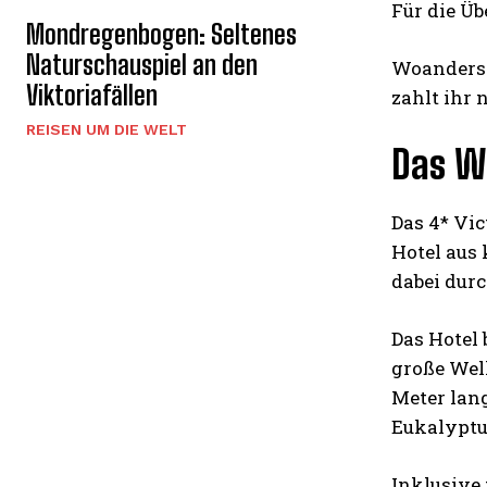
Für die Üb
Mondregenbogen: Seltenes
Naturschauspiel an den
Woanders z
Viktoriafällen
zahlt ihr n
REISEN UM DIE WELT
Das W
Das 4* Vi
Hotel aus
dabei dur
Das Hotel 
große Wel
Meter lan
Eukalyptu
Inklusive