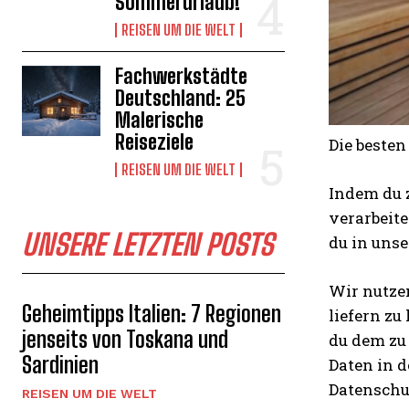
Sommerurlaub!
REISEN UM DIE WELT
Fachwerkstädte
Deutschland: 25
Malerische
Reiseziele
Die beste
REISEN UM DIE WELT
Indem du z
verarbeit
UNSERE LETZTEN POSTS
du in uns
Wir nutzen
Geheimtipps Italien: 7 Regionen
liefern zu
jenseits von Toskana und
du dem zu 
Sardinien
Daten in d
Datenschut
REISEN UM DIE WELT