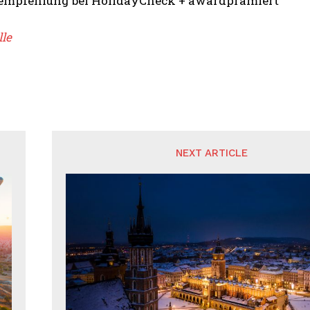
empfehlung bei HolidayCheck + awardprämiert
lle
NEXT ARTICLE