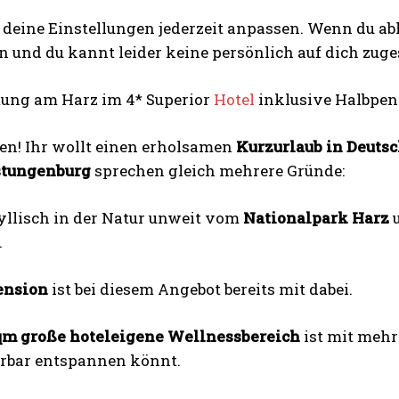
 deine Einstellungen jederzeit anpassen. Wenn du a
 und du kannt leider keine persönlich auf dich zug
ung am Harz im 4* Superior
Hotel
inklusive Halbpen
ten! Ihr wollt einen erholsamen
Kurzurlaub in Deuts
stungenburg
sprechen gleich mehrere Gründe:
I WANT IN
I've read and accept the
Privacy Policy
.
dyllisch in der Natur unweit vom
Nationalpark Harz
u
.
ension
ist bei diesem Angebot bereits mit dabei.
 qm große hoteleigene Wellnessbereich
ist mit mehr
rbar entspannen könnt.