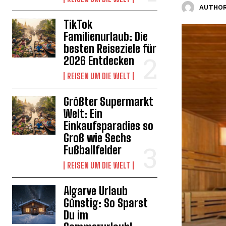
AUTHOR
TikTok
Familienurlaub: Die
besten Reiseziele für
2026 Entdecken
REISEN UM DIE WELT
Größter Supermarkt
Welt: Ein
Einkaufsparadies so
Groß wie Sechs
Fußballfelder
REISEN UM DIE WELT
Algarve Urlaub
Günstig: So Sparst
Du im