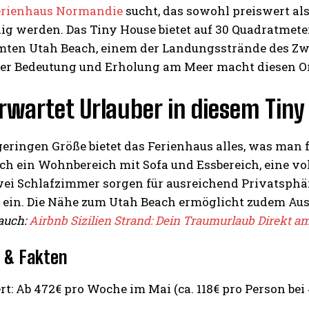
erienhaus Normandie
sucht, das sowohl preiswert als
g werden. Das Tiny House bietet auf 30 Quadratmetern
mten Utah Beach, einem der Landungsstrände des Zwe
her Bedeutung und Erholung am Meer macht diesen Or
rwartet Urlauber in diesem Tiny
geringen Größe bietet das Ferienhaus alles, was man 
ich ein Wohnbereich mit Sofa und Essbereich, eine v
wei Schlafzimmer sorgen für ausreichend Privatsphär
 ein. Die Nähe zum Utah Beach ermöglicht zudem Ausf
 auch:
Airbnb Sizilien Strand: Dein Traumurlaub Direkt a
 & Fakten
rt: Ab 472€ pro Woche im Mai (ca. 118€ pro Person bei