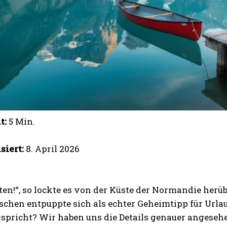
t:
5 Min.
siert:
8. April 2026
t
ten!“, so lockte es von der Küste der Normandie herü
chen entpuppte sich als echter Geheimtipp für Urlau
rspricht? Wir haben uns die Details genauer angeseh