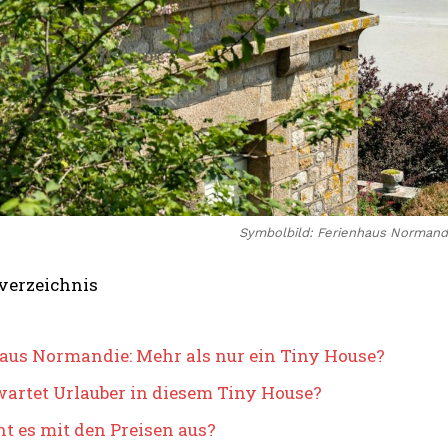
Symbolbild: Ferienhaus Normandie
verzeichnis
aus Normandie: Mehr als nur ein Tiny House?
artet Urlauber in diesem Tiny House?
ht es mit den Preisen aus?