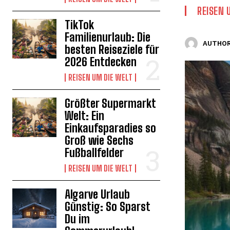
REISEN 
TikTok
Familienurlaub: Die
AUTHOR
besten Reiseziele für
2026 Entdecken
REISEN UM DIE WELT
Größter Supermarkt
Welt: Ein
Einkaufsparadies so
Groß wie Sechs
Fußballfelder
REISEN UM DIE WELT
Algarve Urlaub
Günstig: So Sparst
Du im