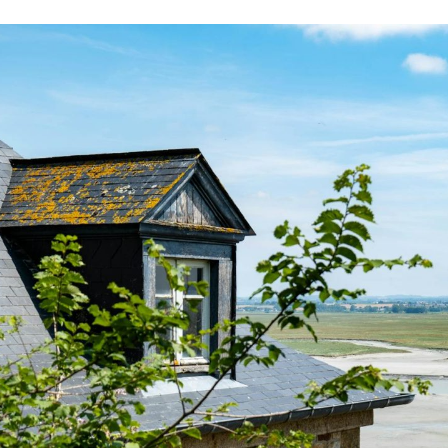
I WANT IN
I've read and accept the
Privacy Policy
.