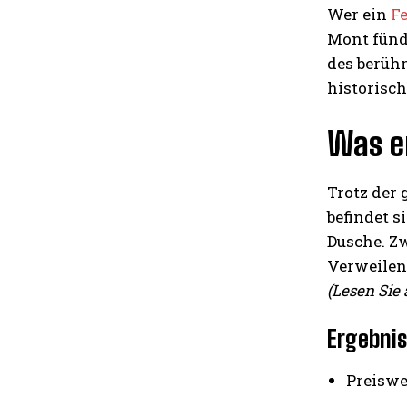
Wer ein
F
Mont fündi
des berüh
historisc
Was e
Trotz der 
befindet s
Dusche. Z
Verweilen
(Lesen Sie
Ergebnis
Preiswe