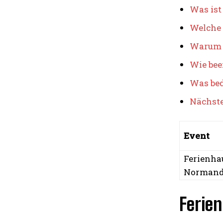
Was ist
Welche 
Warum i
Wie bee
Was bed
Nächste
Event
Ferienha
Normand
Ferie