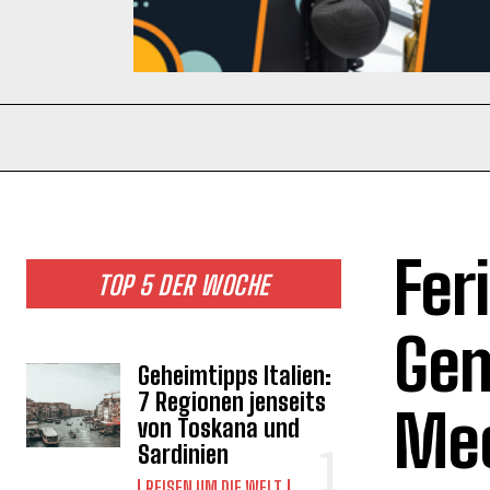
Fer
TOP 5 DER WOCHE
Gem
Geheimtipps Italien:
7 Regionen jenseits
Mee
von Toskana und
Sardinien
REISEN UM DIE WELT