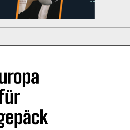
Europa
für
dgepäck