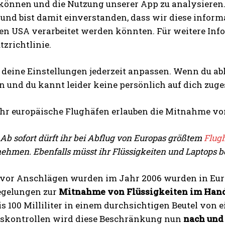
 können und die Nutzung unserer App zu analysieren.
und bist damit einverstanden, dass wir diese inform
en USA verarbeitet werden könnten. Für weitere Infor
zrichtlinie.
 deine Einstellungen jederzeit anpassen. Wenn du a
 und du kannt leider keine persönlich auf dich zug
I WANT IN
r europäische Flughäfen erlauben die Mitnahme von 
I've read and accept the
Privacy Policy
.
 Ab sofort dürft ihr bei Abflug von Europas größtem
Flug
nehmen. Ebenfalls müsst ihr Flüssigkeiten und Laptops b
 vor Anschlägen wurden im Jahr 2006 wurden in Eur
egelungen zur
Mitnahme von Flüssigkeiten im Han
is 100 Milliliter in einem durchsichtigen Beutel von
tskontrollen wird diese Beschränkung nun
nach und