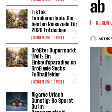
ab
TikTok
Familienurlaub: Die
REISEN 
besten Reiseziele für
2026 Entdecken
REISEN UM DIE WELT
AUTHOR
Größter Supermarkt
Welt: Ein
Einkaufsparadies so
Groß wie Sechs
Fußballfelder
REISEN UM DIE WELT
Algarve Urlaub
Günstig: So Sparst
Du im