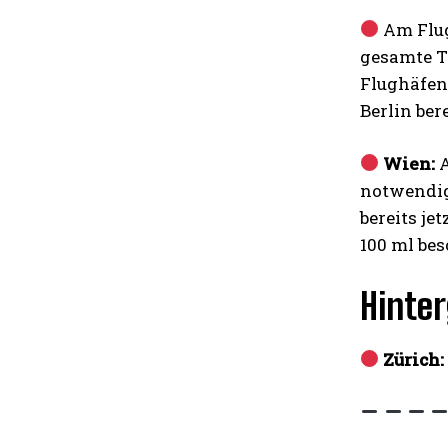
Am Flu
gesamte T
Flughäfen
Berlin ber
Wien:
A
notwendige
bereits je
100 ml be
Hinte
Zürich