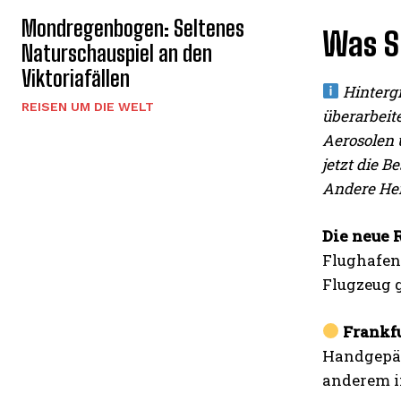
Mondregenbogen: Seltenes
Was S
Naturschauspiel an den
Viktoriafällen
Hinterg
REISEN UM DIE WELT
überarbeit
Aerosolen 
jetzt die 
Andere Her
Die neue 
Flughafen 
Flugzeug
Frankfu
Handgepäc
anderem i