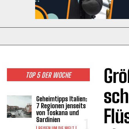
Grö
TOP 5 DER WOCHE
sch
Geheimtipps Italien:
7 Regionen jenseits
Flü
von Toskana und
Sardinien
REISEN UM DIE WELT