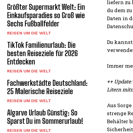
liefern zu
Größter Supermarkt Welt: Ein
du dem zu 
Einkaufsparadies so Groß wie
Daten in d
Sechs Fußballfelder
Datenschut
REISEN UM DIE WELT
Du kannst
TikTok Familienurlaub: Die
verwenden
besten Reiseziele für 2026
Entdecken
Immer meh
REISEN UM DIE WELT
++ Update:
Fachwerkstädte Deutschland:
Litern mit
25 Malerische Reiseziele
REISEN UM DIE WELT
Aus Sorge
Algarve Urlaub Günstig: So
strenge R
Sparst Du im Sommerurlaub!
Behälter b
Sicherhei
REISEN UM DIE WELT