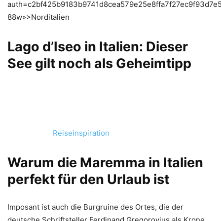
auth=c2bf425b9183b9741d8cea579e25e8ffa7f27ec9f93d7e
88w»>Norditalien
Lago d’Iseo in Italien: Dieser
See gilt noch als Geheimtipp
Reiseinspiration
Warum die Maremma in Italien
perfekt für den Urlaub ist
Imposant ist auch die Burgruine des Ortes, die der
deutsche Schriftsteller Ferdinand Gregorovius als Krone