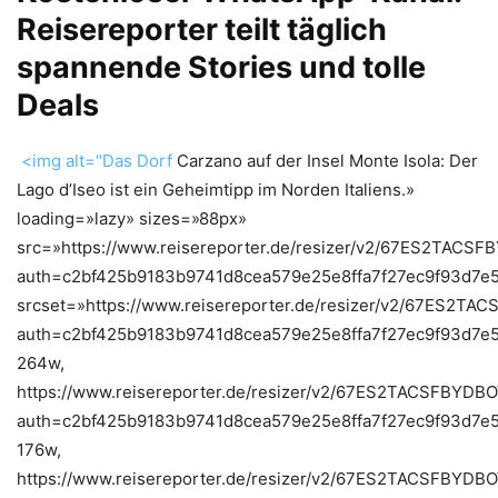
Reisereporter teilt täglich
spannende Stories und tolle
Deals
<img alt="Das
Dorf
Carzano auf der Insel Monte Isola: Der
Lago d’Iseo ist ein Geheimtipp im Norden Italiens.»
loading=»lazy» sizes=»88px»
src=»https://www.reisereporter.de/resizer/v2/67ES2TAC
auth=c2bf425b9183b9741d8cea579e25e8ffa7f27ec9f93d7e
srcset=»https://www.reisereporter.de/resizer/v2/67ES2
auth=c2bf425b9183b9741d8cea579e25e8ffa7f27ec9f93d7e
264w,
https://www.reisereporter.de/resizer/v2/67ES2TACSFBYD
auth=c2bf425b9183b9741d8cea579e25e8ffa7f27ec9f93d7e
176w,
https://www.reisereporter.de/resizer/v2/67ES2TACSFBYD