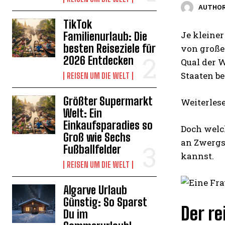
AUTHOR
TikTok
Je kleiner
Familienurlaub: Die
besten Reiseziele für
von große
2026 Entdecken
Qual der W
Staaten be
REISEN UM DIE WELT
Größter Supermarkt
Weiterles
Welt: Ein
Einkaufsparadies so
Doch welc
Groß wie Sechs
an Zwergs
Fußballfelder
kannst.
REISEN UM DIE WELT
Algarve Urlaub
Günstig: So Sparst
Der re
Du im