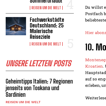
Sommerurlaub!
Du willst 
REISEN UM DIE WELT
Postfach 
Fachwerkstädte
beliebtest
Deutschland: 25
Malerische
Hier abon
Reiseziele
REISEN UM DIE WELT
10. M
Monteneg
UNSERE LETZTEN POSTS
Kroatien
.
Hauptstadt
auf so en
Geheimtipps Italien: 7 Regionen
erleben, u
jenseits von Toskana und
Sardinien
Weiterles
REISEN UM DIE WELT