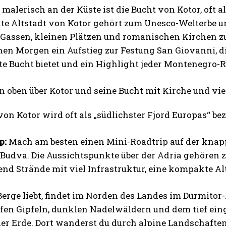
malerisch an der Küste ist die Bucht von Kotor, oft al
te Altstadt von Kotor gehört zum Unesco-Welterbe u
Gassen, kleinen Plätzen und romanischen Kirchen z
ühen Morgen ein Aufstieg zur Festung San Giovanni, 
e Bucht bietet und ein Highlight jeder Montenegro-Re
I WANT IN
von Kotor wird oft als „südlichster Fjord Europas“ b
I've read and accept the
Privacy Policy
.
p:
Mach am besten einen Mini-Roadtrip auf der knap
 Budva. Die Aussichtspunkte über der Adria gehören 
end Strände mit viel Infrastruktur, eine kompakte 
erge liebt, findet im Norden des Landes im Durmitor-
ffen Gipfeln, dunklen Nadelwäldern und dem tief ein
er Erde. Dort wanderst du durch alpine Landschaften