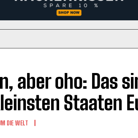
in, aber oho: Das si
kleinsten Staaten 
UM DIE WELT