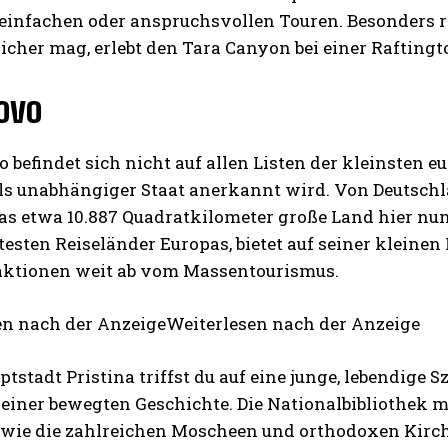
infachen oder anspruchsvollen Touren. Besonders rei
icher mag, erlebt den Tara Canyon bei einer Raftingt
ovo
 befindet sich nicht auf allen Listen der kleinsten e
ls unabhängiger Staat anerkannt wird. Von Deutschl
s etwa 10.887 Quadratkilometer große Land hier nun a
sten Reiseländer Europas, bietet auf seiner kleinen F
aktionen weit ab vom Massentourismus.
en nach der AnzeigeWeiterlesen nach der Anzeige
ptstadt Pristina triffst du auf eine junge, lebendige S
einer bewegten Geschichte. Die Nationalbibliothek mi
 wie die zahlreichen Moscheen und orthodoxen Kirch