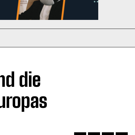
nd die
Europas