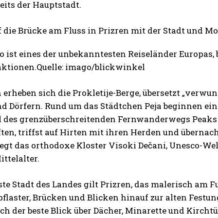
eits der Hauptstadt.
 ist eines der unbekanntesten Reiseländer Europas, bi
aktionen.Quelle: imago/blickwinkel
erheben sich die Prokletije-Berge, übersetzt „verwun
nd Dörfern. Rund um das Städtchen Peja beginnen ei
l des grenzüberschreitenden Fernwanderwegs Peaks 
en, triffst auf Hirten mit ihren Herden und übernac
iegt das orthodoxe Kloster Visoki Dečani, Unesco-Wel
ttelalter.
te Stadt des Landes gilt Prizren, das malerisch am Fu
flaster, Brücken und Blicken hinauf zur alten Festun
ich der beste Blick über Dächer, Minarette und Kirch