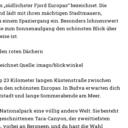
s „südlichster Fjord Europas“ bezeichnet. Die
nd lädt mit ihren mächtigen Stadtmauern,
u einem Spaziergang ein. Besonders lohnenswert
die zum Sonnenaufgang den schönsten Blick über
ise ist.
ezeichnet.Quelle: imago/blickwinkel
p 23 Kilometer langen Küstenstraße zwischen
zu den schönsten Europas. In Budva erwarten dich
Altstadt und lange Sommerabende am Meer.
Nationalpark eine völlig andere Welt. Sie besteht
geschnittenen Tara-Canyon, der zweittiefsten
, vorbei an Bergseen, und du hast die Wahl