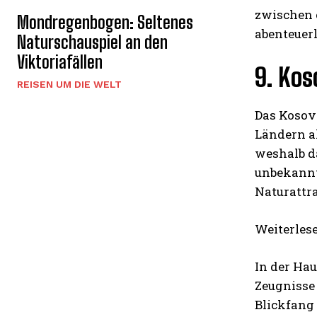
zwischen e
Mondregenbogen: Seltenes
abenteuerl
Naturschauspiel an den
Viktoriafällen
9. Kos
REISEN UM DIE WELT
Das Kosovo
Ländern a
weshalb da
unbekannte
Naturattr
Weiterles
In der Hau
Zeugnisse 
Blickfang