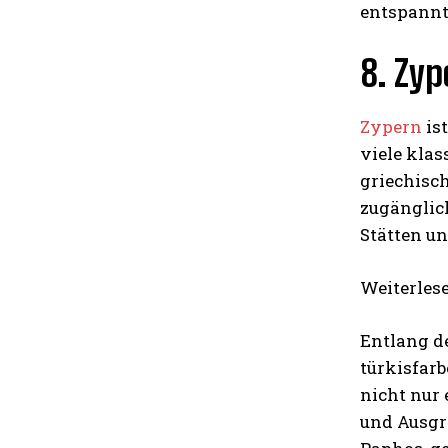
entspannt
8. Zyp
Zypern
is
viele klas
griechisch
zugänglic
Stätten u
Weiterles
Entlang d
türkisfarb
nicht nur 
und Ausgr