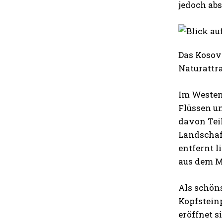
jedoch abs
Das Kosovo
Naturattr
Im Westen 
Flüssen u
davon Tei
Landschaft
entfernt l
aus dem Mi
Als schöns
Kopfsteinp
eröffnet s