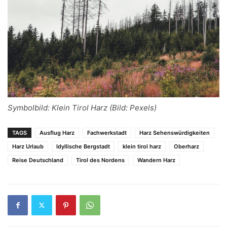
Symbolbild: Klein Tirol Harz (Bild: Pexels)
TAGS
Ausflug Harz
Fachwerkstadt
Harz Sehenswürdigkeiten
Harz Urlaub
Idyllische Bergstadt
klein tirol harz
Oberharz
Reise Deutschland
Tirol des Nordens
Wandern Harz