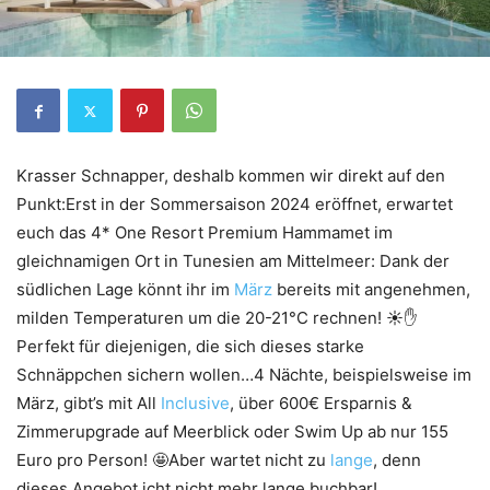
Krasser Schnapper, deshalb kommen wir direkt auf den
Punkt:Erst in der Sommersaison 2024 eröffnet, erwartet
euch das 4* One Resort Premium Hammamet im
gleichnamigen Ort in Tunesien am Mittelmeer: Dank der
südlichen Lage könnt ihr im
März
bereits mit angenehmen,
milden Temperaturen um die 20-21°C rechnen! ☀️✋
Perfekt für diejenigen, die sich dieses starke
Schnäppchen sichern wollen…4 Nächte, beispielsweise im
März, gibt’s mit All
Inclusive
, über 600€ Ersparnis &
Zimmerupgrade auf Meerblick oder Swim Up ab nur 155
Euro pro Person! 🤩Aber wartet nicht zu
lange
, denn
dieses Angebot icht nicht mehr lange buchbar!