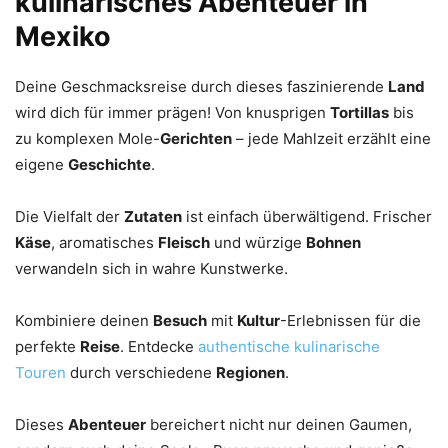
kulinarisches Abenteuer in
Mexiko
Deine Geschmacksreise durch dieses faszinierende
Land
wird dich für immer prägen! Von knusprigen
Tortillas
bis
zu komplexen Mole-
Gerichten
– jede Mahlzeit erzählt eine
eigene
Geschichte
.
Die Vielfalt der
Zutaten
ist einfach überwältigend. Frischer
Käse
, aromatisches
Fleisch
und würzige
Bohnen
verwandeln sich in wahre Kunstwerke.
Kombiniere deinen
Besuch
mit
Kultur
-Erlebnissen für die
perfekte
Reise
. Entdecke
authentische kulinarische
Touren
durch verschiedene
Regionen
.
Dieses
Abenteuer
bereichert nicht nur deinen Gaumen,