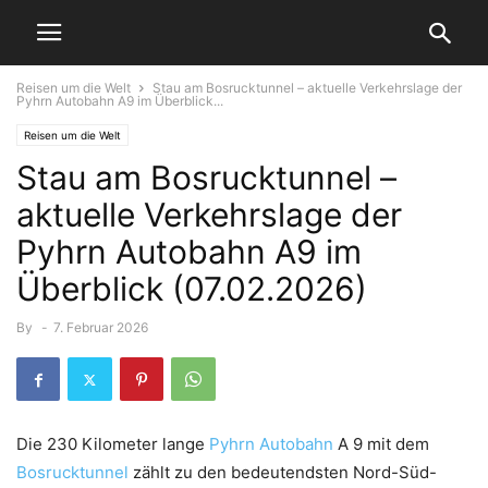
Reisen um die Welt
Stau am Bosrucktunnel – aktuelle Verkehrslage der
Pyhrn Autobahn A9 im Überblick...
Reisen um die Welt
Stau am Bosrucktunnel –
aktuelle Verkehrslage der
Pyhrn Autobahn A9 im
Überblick (07.02.2026)
By
-
7. Februar 2026
Die 230 Kilometer lange
Pyhrn
Autobahn
A 9 mit dem
Bosrucktunnel
zählt zu den bedeutendsten Nord-Süd-