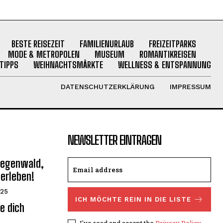
BESTE REISEZEIT
FAMILIENURLAUB
FREIZEITPARKS
MODE & METROPOLEN
MUSEUM
ROMANTIKREISEN
TIPPS
WEIHNACHTSMÄRKTE
WELLNESS & ENTSPANNUNG
DATENSCHUTZERKLÄRUNG
IMPRESSUM
NEWSLETTER EINTRAGEN
 Regenwald,
erleben!
025
ICH MÖCHTE REIN IN DIE LISTE
ie dich
I've read and accept the
Privacy Policy
.