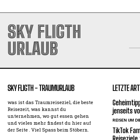
SKY FLIGTH
URLAUB
SKY FLIGTH - TRAUMURLAUB
LETZTE ART
Geheimtipp
was ist das Traumreiseziel, die beste
Reisezeit, was kannst du
jenseits v
unternehmen, wo gut essen gehen
REISEN UM DI
und vieles mehr findest du hier auf
TikTok Fam
der Seite . Viel Spass beim Stöbern.
Reiseziele