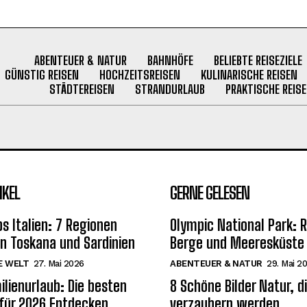
ABENTEUER & NATUR
BAHNHÖFE
BELIEBTE REISEZIELE
GÜNSTIG REISEN
HOCHZEITSREISEN
KULINARISCHE REISEN
STÄDTEREISEN
STRANDURLAUB
PRAKTISCHE REISE
IKEL
GERNE GELESEN
s Italien: 7 Regionen
Olympic National Park:
on Toskana und Sardinien
Berge und Meeresküste 
E WELT
27. Mai 2026
ABENTEUER & NATUR
29. Mai 2
ilienurlaub: Die besten
8 Schöne Bilder Natur, d
 für 2026 Entdecken
verzaubern werden