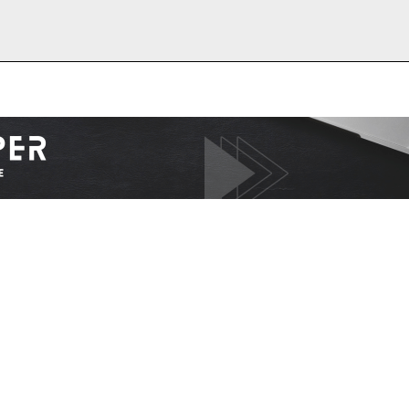
I WANT IN
I've read and accept the
Privacy Policy
.