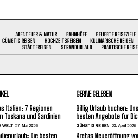
ABENTEUER & NATUR
BAHNHÖFE
BELIEBTE REISEZIELE
GÜNSTIG REISEN
HOCHZEITSREISEN
KULINARISCHE REISEN
STÄDTEREISEN
STRANDURLAUB
PRAKTISCHE REISE
IKEL
GERNE GELESEN
s Italien: 7 Regionen
Billig Urlaub buchen: Un
on Toskana und Sardinien
besten Angebote für Dic
E WELT
27. Mai 2026
GÜNSTIG REISEN
23. April 2025
ilienurlaub: Die besten
Kretas Neueröffnung v