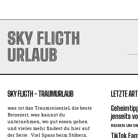
SKY FLIGTH
URLAUB
SKY FLIGTH - TRAUMURLAUB
LETZTE ART
Geheimtipp
was ist das Traumreiseziel, die beste
Reisezeit, was kannst du
jenseits v
unternehmen, wo gut essen gehen
REISEN UM DI
und vieles mehr findest du hier auf
TikTok Fam
der Seite . Viel Spass beim Stöbern.