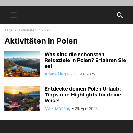
Tags
Aktivitäten in Polen
Aktivitäten in Polen
Was sind die schönsten
Reiseziele in Polen? Erfahren Sie
es!
Ariane Nagel
-
15. Mai 2025
Entdecke deinen Polen Urlaub:
Tipps und Highlights für deine
Reise!
Maik Möhring
-
29. April 2025