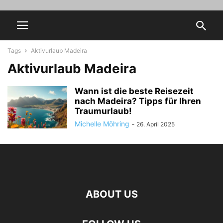
Tags
Aktivurlaub Madeira
Aktivurlaub Madeira
Wann ist die beste Reisezeit
nach Madeira? Tipps für Ihren
Traumurlaub!
Michelle Möhring
-
26. April 2025
ABOUT US