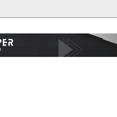
I WANT IN
I've read and accept the
Privacy Policy
.