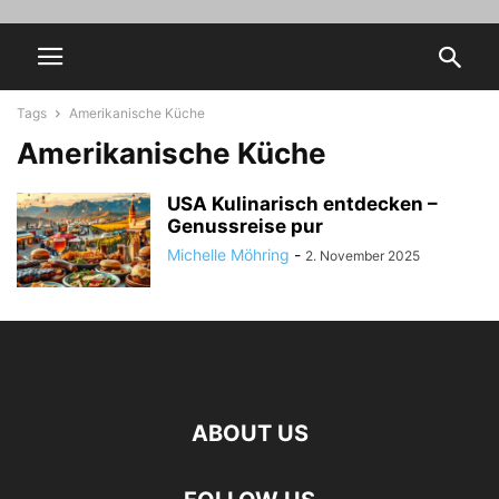
Tags
Amerikanische Küche
Amerikanische Küche
USA Kulinarisch entdecken –
Genussreise pur
Michelle Möhring
-
2. November 2025
ABOUT US