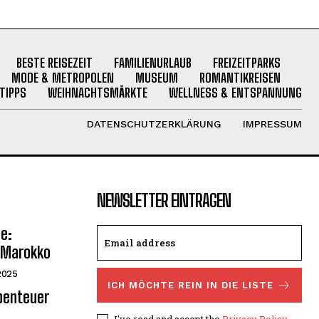
BESTE REISEZEIT
FAMILIENURLAUB
FREIZEITPARKS
MODE & METROPOLEN
MUSEUM
ROMANTIKREISEN
TIPPS
WEIHNACHTSMÄRKTE
WELLNESS & ENTSPANNUNG
DATENSCHUTZERKLÄRUNG
IMPRESSUM
NEWSLETTER EINTRAGEN
e:
 Marokko
2025
ICH MÖCHTE REIN IN DIE LISTE
Abenteuer
I've read and accept the
Privacy Policy
.