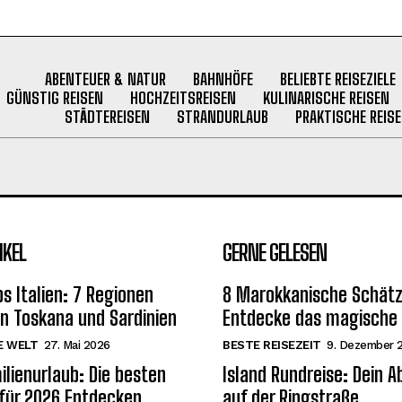
ABENTEUER & NATUR
BAHNHÖFE
BELIEBTE REISEZIELE
GÜNSTIG REISEN
HOCHZEITSREISEN
KULINARISCHE REISEN
STÄDTEREISEN
STRANDURLAUB
PRAKTISCHE REISE
IKEL
GERNE GELESEN
s Italien: 7 Regionen
8 Marokkanische Schätz
on Toskana und Sardinien
Entdecke das magische
E WELT
27. Mai 2026
BESTE REISEZEIT
9. Dezember 
ilienurlaub: Die besten
Island Rundreise: Dein 
 für 2026 Entdecken
auf der Ringstraße