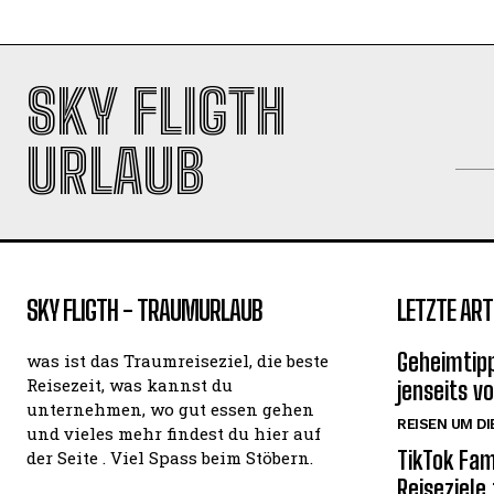
SKY FLIGTH
URLAUB
SKY FLIGTH - TRAUMURLAUB
LETZTE ART
Geheimtipp
was ist das Traumreiseziel, die beste
Reisezeit, was kannst du
jenseits v
unternehmen, wo gut essen gehen
REISEN UM DI
und vieles mehr findest du hier auf
TikTok Fam
der Seite . Viel Spass beim Stöbern.
Reiseziele