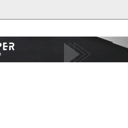
I WANT IN
I've read and accept the
Privacy Policy
.