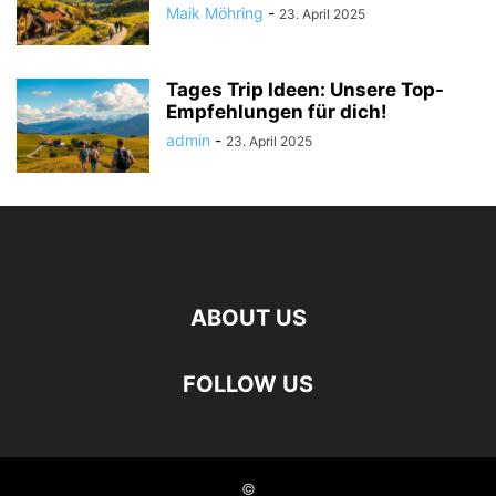
Maik Möhring
-
23. April 2025
Tages Trip Ideen: Unsere Top-
Empfehlungen für dich!
admin
-
23. April 2025
ABOUT US
FOLLOW US
©