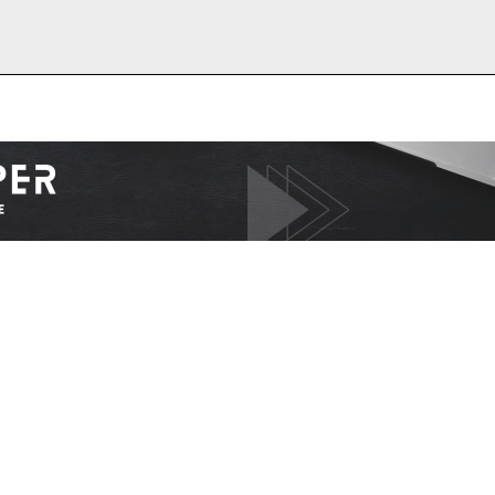
I WANT IN
I've read and accept the
Privacy Policy
.