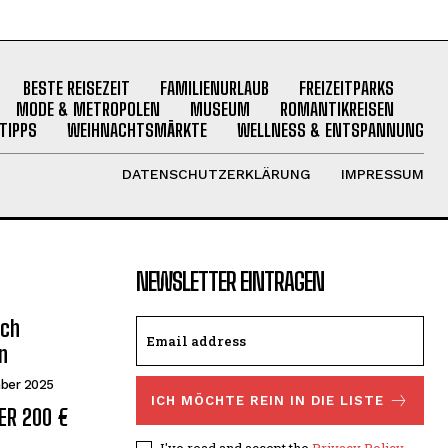
BESTE REISEZEIT
FAMILIENURLAUB
FREIZEITPARKS
MODE & METROPOLEN
MUSEUM
ROMANTIKREISEN
TIPPS
WEIHNACHTSMÄRKTE
WELLNESS & ENTSPANNUNG
DATENSCHUTZERKLÄRUNG
IMPRESSUM
NEWSLETTER EINTRAGEN
ich
n
mber 2025
ICH MÖCHTE REIN IN DIE LISTE
ER 200 €
I've read and accept the
Privacy Policy
.