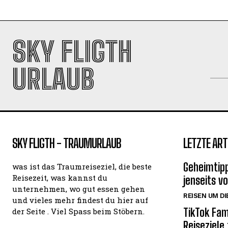
SKY FLIGTH
URLAUB
SKY FLIGTH - TRAUMURLAUB
LETZTE ART
Geheimtipp
was ist das Traumreiseziel, die beste
Reisezeit, was kannst du
jenseits v
unternehmen, wo gut essen gehen
REISEN UM DI
und vieles mehr findest du hier auf
TikTok Fam
der Seite . Viel Spass beim Stöbern.
Reiseziele