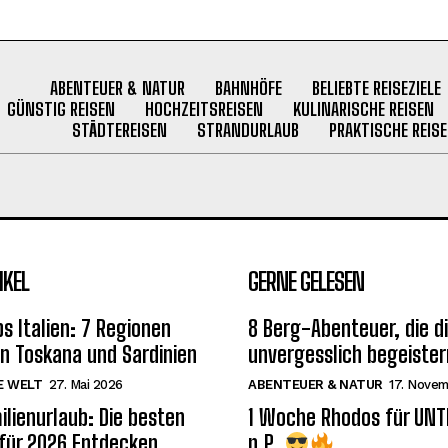
ABENTEUER & NATUR
BAHNHÖFE
BELIEBTE REISEZIELE
GÜNSTIG REISEN
HOCHZEITSREISEN
KULINARISCHE REISEN
STÄDTEREISEN
STRANDURLAUB
PRAKTISCHE REISE
IKEL
GERNE GELESEN
s Italien: 7 Regionen
8 Berg-Abenteuer, die d
on Toskana und Sardinien
unvergesslich begeister
E WELT
27. Mai 2026
ABENTEUER & NATUR
17. Nove
ilienurlaub: Die besten
1 Woche Rhodos für UNT
 für 2026 Entdecken
p.P.