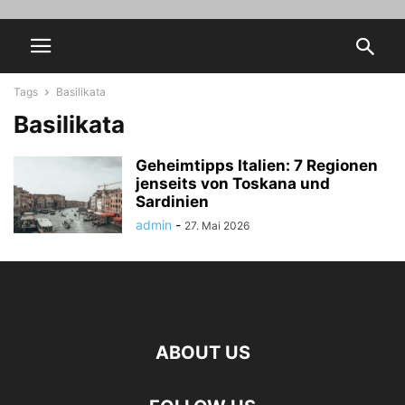
Tags
Basilikata
Basilikata
Geheimtipps Italien: 7 Regionen
jenseits von Toskana und
Sardinien
admin
-
27. Mai 2026
ABOUT US