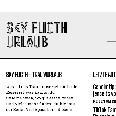
SKY FLIGTH
URLAUB
SKY FLIGTH - TRAUMURLAUB
LETZTE ART
Geheimtipp
was ist das Traumreiseziel, die beste
Reisezeit, was kannst du
jenseits v
unternehmen, wo gut essen gehen
REISEN UM DI
und vieles mehr findest du hier auf
TikTok Fam
der Seite . Viel Spass beim Stöbern.