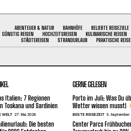
ABENTEUER & NATUR
BAHNHÖFE
BELIEBTE REISEZIELE
GÜNSTIG REISEN
HOCHZEITSREISEN
KULINARISCHE REISEN
STÄDTEREISEN
STRANDURLAUB
PRAKTISCHE REISE
IKEL
GERNE GELESEN
s Italien: 7 Regionen
Porto im Juli: Was Du ü
on Toskana und Sardinien
Wetter wissen musst!
E WELT
27. Mai 2026
BESTE REISEZEIT
5. September
ilienurlaub: Die besten
Center Parcs Frühbuche