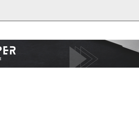
I WANT IN
I've read and accept the
Privacy Policy
.