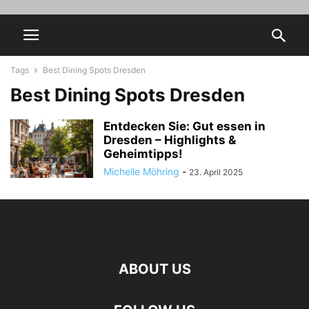
Tags
Best Dining Spots Dresden
Best Dining Spots Dresden
Entdecken Sie: Gut essen in
Dresden – Highlights &
Geheimtipps!
Michelle Möhring
-
23. April 2025
ABOUT US