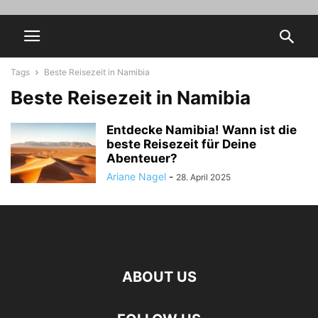
Tags
Beste Reisezeit in Namibia
Beste Reisezeit in Namibia
Entdecke Namibia! Wann ist die
beste Reisezeit für Deine
Abenteuer?
Ariane Nagel
-
28. April 2025
ABOUT US