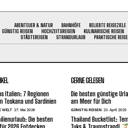
ABENTEUER & NATUR
BAHNHÖFE
BELIEBTE REISEZIELE
GÜNSTIG REISEN
HOCHZEITSREISEN
KULINARISCHE REISEN
STÄDTEREISEN
STRANDURLAUB
PRAKTISCHE REISE
IKEL
GERNE GELESEN
s Italien: 7 Regionen
Die besten günstige Url
on Toskana und Sardinien
am Meer für Dich
E WELT
27. Mai 2026
GÜNSTIG REISEN
23. April 2025
ilienurlaub: Die besten
Thailand Bucketlist: Te
 für 2026 Entdecken
Tuks & Traumstrand!