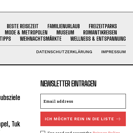
BESTE REISEZEIT
FAMILIENURLAUB
FREIZEITPARKS
MODE & METROPOLEN
MUSEUM
ROMANTIKREISEN
TIPPS
WEIHNACHTSMÄRKTE
WELLNESS & ENTSPANNUNG
DATENSCHUTZERKLÄRUNG
IMPRESSUM
NEWSLETTER EINTRAGEN
aubsziele
ICH MÖCHTE REIN IN DIE LISTE
mpel, Tuk
I've read and accept the
Privacy Policy
.