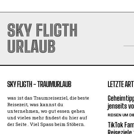
SKY FLIGTH
URLAUB
SKY FLIGTH - TRAUMURLAUB
LETZTE ART
Geheimtipp
was ist das Traumreiseziel, die beste
Reisezeit, was kannst du
jenseits v
unternehmen, wo gut essen gehen
REISEN UM DI
und vieles mehr findest du hier auf
TikTok Fam
der Seite . Viel Spass beim Stöbern.
Reiseziele