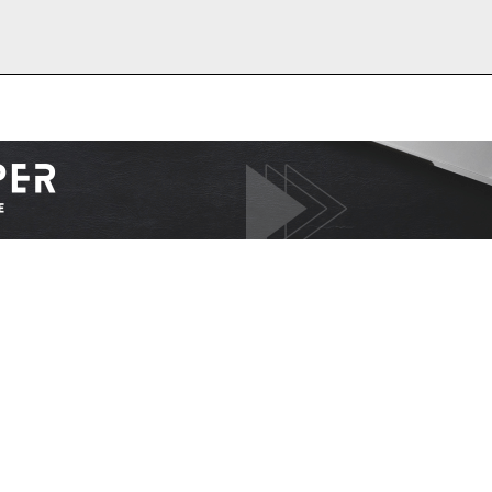
I WANT IN
I've read and accept the
Privacy Policy
.