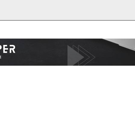
I WANT IN
I've read and accept the
Privacy Policy
.