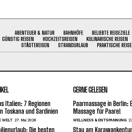
ABENTEUER & NATUR
BAHNHÖFE
BELIEBTE REISEZIELE
GÜNSTIG REISEN
HOCHZEITSREISEN
KULINARISCHE REISEN
STÄDTEREISEN
STRANDURLAUB
PRAKTISCHE REISE
IKEL
GERNE GELESEN
s Italien: 7 Regionen
Paarmassage in Berlin: E
on Toskana und Sardinien
Massage für Paare!
E WELT
27. Mai 2026
WELLNESS & ENTSPANNUNG
23
ilienurlaub: Die besten
Stau am Karawankentun