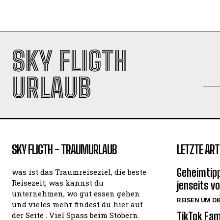
SKY FLIGTH
URLAUB
SKY FLIGTH - TRAUMURLAUB
LETZTE ART
Geheimtipp
was ist das Traumreiseziel, die beste
Reisezeit, was kannst du
jenseits v
unternehmen, wo gut essen gehen
REISEN UM DI
und vieles mehr findest du hier auf
TikTok Fam
der Seite . Viel Spass beim Stöbern.