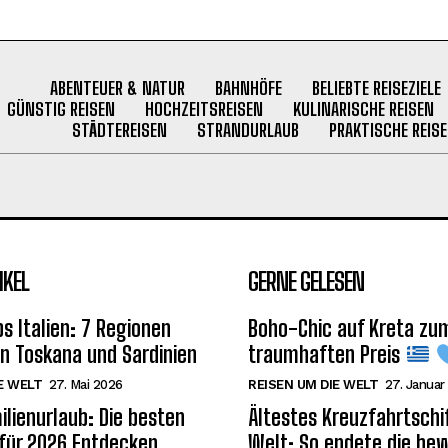
ABENTEUER & NATUR
BAHNHÖFE
BELIEBTE REISEZIELE
GÜNSTIG REISEN
HOCHZEITSREISEN
KULINARISCHE REISEN
STÄDTEREISEN
STRANDURLAUB
PRAKTISCHE REISE
IKEL
GERNE GELESEN
s Italien: 7 Regionen
Boho-Chic auf Kreta zu
on Toskana und Sardinien
traumhaften Preis
E WELT
27. Mai 2026
REISEN UM DIE WELT
27. Januar
ilienurlaub: Die besten
Ältestes Kreuzfahrtschif
 für 2026 Entdecken
Welt: So endete die be