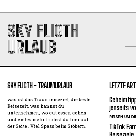
SKY FLIGTH
URLAUB
SKY FLIGTH - TRAUMURLAUB
LETZTE ART
Geheimtipp
was ist das Traumreiseziel, die beste
Reisezeit, was kannst du
jenseits v
unternehmen, wo gut essen gehen
REISEN UM DI
und vieles mehr findest du hier auf
TikTok Fam
der Seite . Viel Spass beim Stöbern.
Reiseziele