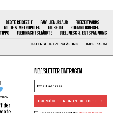
BESTE REISEZEIT
FAMILIENURLAUB
FREIZEITPARKS
MODE & METROPOLEN
MUSEUM
ROMANTIKREISEN
TIPPS
WEIHNACHTSMÄRKTE
WELLNESS & ENTSPANNUNG
DATENSCHUTZERKLÄRUNG
IMPRESSUM
NEWSLETTER EINTRAGEN
m
 2026
ICH MÖCHTE REIN IN DIE LISTE
f der
wegte
I've read and accept the
Privacy Policy
.