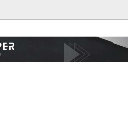
I WANT IN
I've read and accept the
Privacy Policy
.