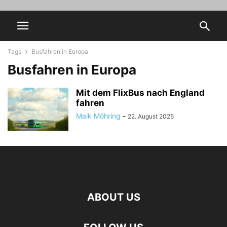
Tags
Busfahren in Europa
Busfahren in Europa
Mit dem FlixBus nach England
fahren
Maik Möhring
-
22. August 2025
ABOUT US