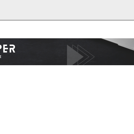
I WANT IN
I've read and accept the
Privacy Policy
.