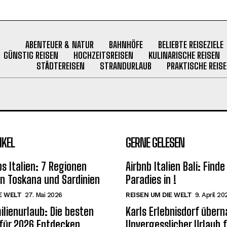
ABENTEUER & NATUR
BAHNHÖFE
BELIEBTE REISEZIELE
GÜNSTIG REISEN
HOCHZEITSREISEN
KULINARISCHE REISEN
STÄDTEREISEN
STRANDURLAUB
PRAKTISCHE REISE
IKEL
GERNE GELESEN
s Italien: 7 Regionen
Airbnb Italien Bali: Finde
on Toskana und Sardinien
Paradies in !
E WELT
27. Mai 2026
REISEN UM DIE WELT
9. April 20
ilienurlaub: Die besten
Karls Erlebnisdorf über
 für 2026 Entdecken
Unvergesslicher Urlaub 