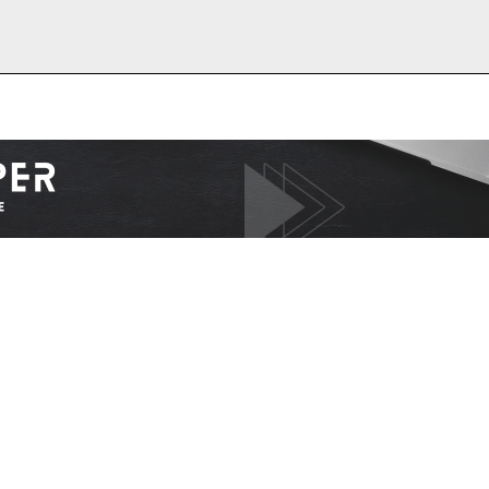
I WANT IN
I've read and accept the
Privacy Policy
.