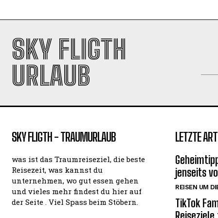
SKY FLIGTH
URLAUB
SKY FLIGTH - TRAUMURLAUB
LETZTE ART
Geheimtipp
was ist das Traumreiseziel, die beste
Reisezeit, was kannst du
jenseits v
unternehmen, wo gut essen gehen
REISEN UM DI
und vieles mehr findest du hier auf
TikTok Fam
der Seite . Viel Spass beim Stöbern.
Reiseziele