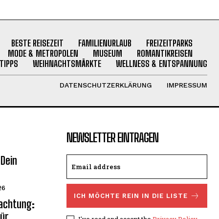
BESTE REISEZEIT
FAMILIENURLAUB
FREIZEITPARKS
MODE & METROPOLEN
MUSEUM
ROMANTIKREISEN
TIPPS
WEIHNACHTSMÄRKTE
WELLNESS & ENTSPANNUNG
DATENSCHUTZERKLÄRUNG
IMPRESSUM
NEWSLETTER EINTRAGEN
 Dein
26
ICH MÖCHTE REIN IN DIE LISTE
nachtung:
für
I've read and accept the
Privacy Policy
.