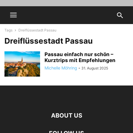
Tags
Dreiflüssestadt Passau
Dreiflüssestadt Passau
Passau einfach nur schön –
Kurztrips mit Empfehlungen
Michelle Möhring
-
31. August 2025
ABOUT US