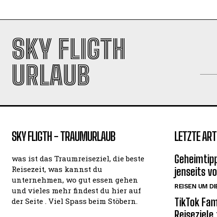
SKY FLIGTH
URLAUB
SKY FLIGTH - TRAUMURLAUB
LETZTE ART
Geheimtipp
was ist das Traumreiseziel, die beste
Reisezeit, was kannst du
jenseits v
unternehmen, wo gut essen gehen
REISEN UM DI
und vieles mehr findest du hier auf
TikTok Fam
der Seite . Viel Spass beim Stöbern.
Reiseziele