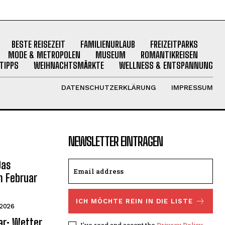
BESTE REISEZEIT
FAMILIENURLAUB
FREIZEITPARKS
MODE & METROPOLEN
MUSEUM
ROMANTIKREISEN
TIPPS
WEIHNACHTSMÄRKTE
WELLNESS & ENTSPANNUNG
DATENSCHUTZERKLÄRUNG
IMPRESSUM
NEWSLETTER EINTRAGEN
Das
m Februar
ICH MÖCHTE REIN IN DIE LISTE
 2026
ar: Wetter,
I've read and accept the
Privacy Policy
.