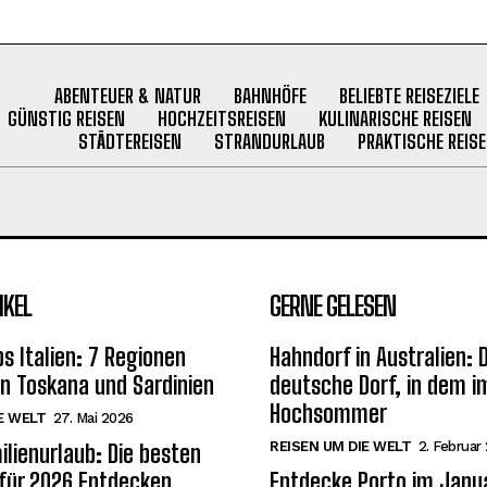
ABENTEUER & NATUR
BAHNHÖFE
BELIEBTE REISEZIELE
GÜNSTIG REISEN
HOCHZEITSREISEN
KULINARISCHE REISEN
STÄDTEREISEN
STRANDURLAUB
PRAKTISCHE REISE
IKEL
GERNE GELESEN
s Italien: 7 Regionen
Hahndorf in Australien: 
on Toskana und Sardinien
deutsche Dorf, in dem i
Hochsommer
E WELT
27. Mai 2026
REISEN UM DIE WELT
2. Februar
ilienurlaub: Die besten
 für 2026 Entdecken
Entdecke Porto im Janu