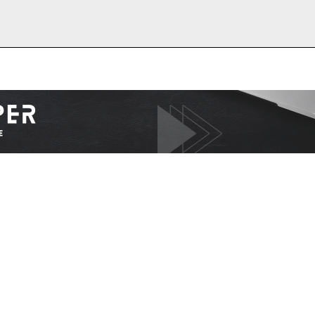
I WANT IN
I've read and accept the
Privacy Policy
.