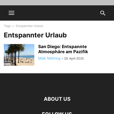
Tags
Entspannter Urlaub
Entspannter Urlaub
San Diego: Entspannte
Atmosphäre am Pazifik
Maik Möhring
-
29. April 2025
ABOUT US