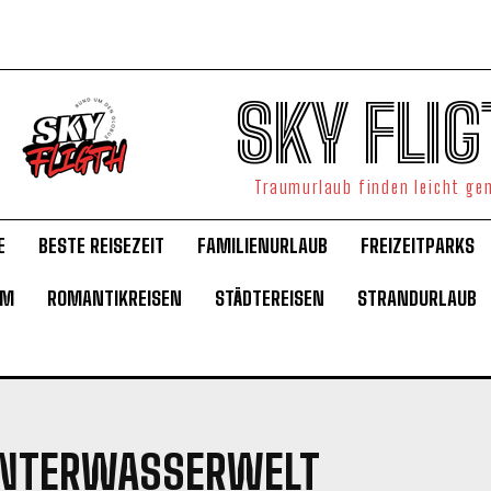
SKY FLIG
Traumurlaub finden leicht g
E
BESTE REISEZEIT
FAMILIENURLAUB
FREIZEITPARKS
UM
ROMANTIKREISEN
STÄDTEREISEN
STRANDURLAUB
UNTERWASSERWELT