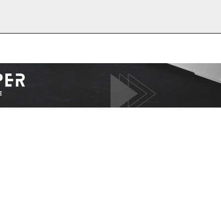
I WANT IN
I've read and accept the
Privacy Policy
.