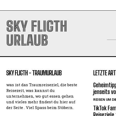
SKY FLIGTH
URLAUB
SKY FLIGTH - TRAUMURLAUB
LETZTE ART
Geheimtipp
was ist das Traumreiseziel, die beste
Reisezeit, was kannst du
jenseits v
unternehmen, wo gut essen gehen
REISEN UM DI
und vieles mehr findest du hier auf
TikTok Fam
der Seite . Viel Spass beim Stöbern.
Reiseziele