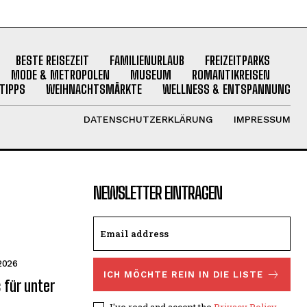
BESTE REISEZEIT
FAMILIENURLAUB
FREIZEITPARKS
MODE & METROPOLEN
MUSEUM
ROMANTIKREISEN
TIPPS
WEIHNACHTSMÄRKTE
WELLNESS & ENTSPANNUNG
DATENSCHUTZERKLÄRUNG
IMPRESSUM
NEWSLETTER EINTRAGEN
 2026
ICH MÖCHTE REIN IN DIE LISTE
 für unter
I've read and accept the
Privacy Policy
.