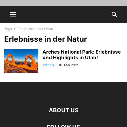
Tags
Erlebnisse in der Natur
Erlebnisse in der Natur
Arches National Park: Erlebnisse
und Highlights in Utah!
admin
-
30. Mai 2025
ABOUT US