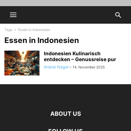
Tags
Essen in Indonesien
Essen in Indonesien
Indonesien Kulinarisch
entdecken – Genussreise pur
Ariane Nagel
-
14. November 2025
ABOUT US