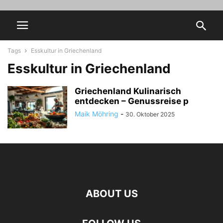
Tags
Esskultur in Griechenland
Esskultur in Griechenland
Griechenland Kulinarisch
entdecken – Genussreise p
Maik Möhring
-
30. Oktober 2025
ABOUT US