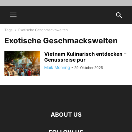
Tags
Exotische Geschmackswelten
Exotische Geschmackswelten
Vietnam Kulinarisch entdecken –
Genussreise pur
Maik Möhring
-
29. Oktober 2025
ABOUT US