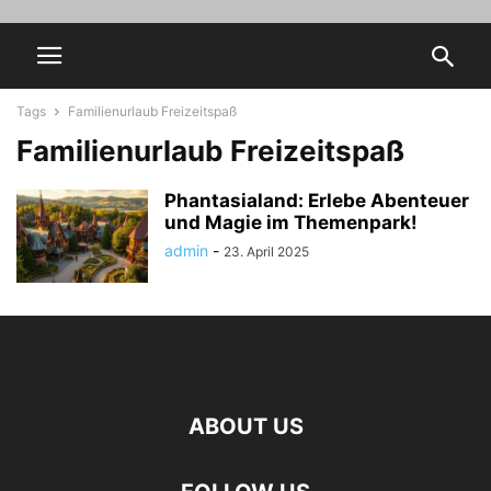
Tags
Familienurlaub Freizeitspaß
Familienurlaub Freizeitspaß
Phantasialand: Erlebe Abenteuer
und Magie im Themenpark!
admin
-
23. April 2025
ABOUT US