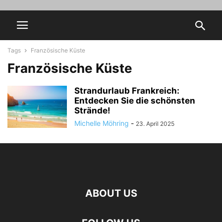
Tags
Französische Küste
Französische Küste
Strandurlaub Frankreich:
Entdecken Sie die schönsten
Strände!
Michelle Möhring
-
23. April 2025
ABOUT US