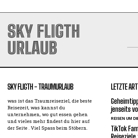
SKY FLIGTH
URLAUB
SKY FLIGTH - TRAUMURLAUB
LETZTE ART
Geheimtipp
was ist das Traumreiseziel, die beste
Reisezeit, was kannst du
jenseits v
unternehmen, wo gut essen gehen
REISEN UM DI
und vieles mehr findest du hier auf
TikTok Fam
der Seite . Viel Spass beim Stöbern.
Reiseziele