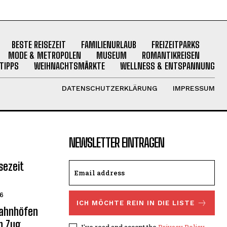
BESTE REISEZEIT
FAMILIENURLAUB
FREIZEITPARKS
MODE & METROPOLEN
MUSEUM
ROMANTIKREISEN
TIPPS
WEIHNACHTSMÄRKTE
WELLNESS & ENTSPANNUNG
DATENSCHUTZERKLÄRUNG
IMPRESSUM
NEWSLETTER EINTRAGEN
sezeit
26
ICH MÖCHTE REIN IN DIE LISTE
Bahnhöfen
n Zug
I've read and accept the
Privacy Policy
.