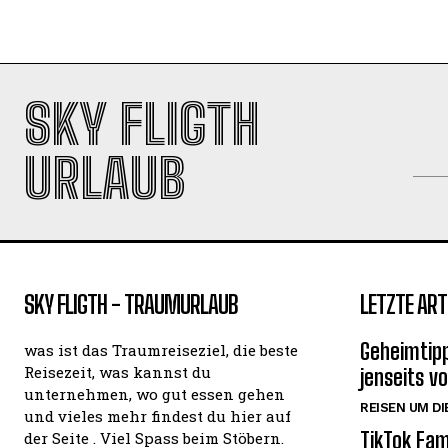
SKY FLIGTH
URLAUB
SKY FLIGTH - TRAUMURLAUB
LETZTE ART
Geheimtipp
was ist das Traumreiseziel, die beste
Reisezeit, was kannst du
jenseits v
unternehmen, wo gut essen gehen
REISEN UM DI
und vieles mehr findest du hier auf
TikTok Fam
der Seite . Viel Spass beim Stöbern.