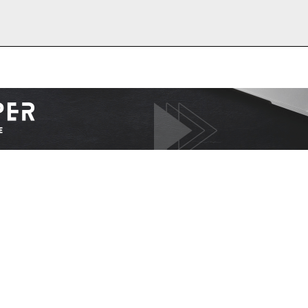
I WANT IN
I've read and accept the
Privacy Policy
.