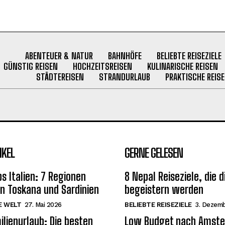
ABENTEUER & NATUR
BAHNHÖFE
BELIEBTE REISEZIELE
GÜNSTIG REISEN
HOCHZEITSREISEN
KULINARISCHE REISEN
STÄDTEREISEN
STRANDURLAUB
PRAKTISCHE REISE
IKEL
GERNE GELESEN
s Italien: 7 Regionen
8 Nepal Reiseziele, die d
on Toskana und Sardinien
begeistern werden
E WELT
27. Mai 2026
BELIEBTE REISEZIELE
3. Dezem
ilienurlaub: Die besten
Low Budget nach Amst