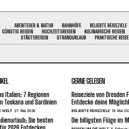
ABENTEUER & NATUR
BAHNHÖFE
BELIEBTE REISEZIELE
GÜNSTIG REISEN
HOCHZEITSREISEN
KULINARISCHE REISEN
STÄDTEREISEN
STRANDURLAUB
PRAKTISCHE REISE
IKEL
GERNE GELESEN
s Italien: 7 Regionen
Reiseziele von Dresden 
on Toskana und Sardinien
Entdecke deine Möglich
E WELT
27. Mai 2026
BELIEBTE REISEZIELE
19. Mai 20
ilienurlaub: Die besten
Die billigsten Flüge im 
 für 2026 Entdecken
REISEN UM DIE WELT
5. Februar