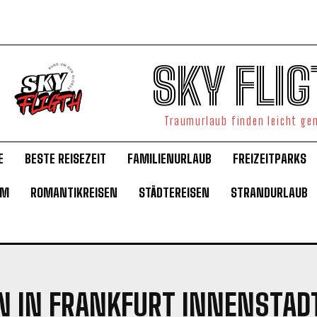
SKY FLIG
Traumurlaub finden leicht g
E
BESTE REISEZEIT
FAMILIENURLAUB
FREIZEITPARKS
UM
ROMANTIKREISEN
STÄDTEREISEN
STRANDURLAUB
N IN FRANKFURT INNENSTAD