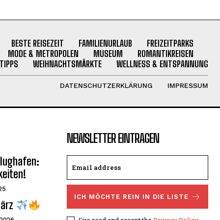
BESTE REISEZEIT
FAMILIENURLAUB
FREIZEITPARKS
MODE & METROPOLEN
MUSEUM
ROMANTIKREISEN
TIPPS
WEIHNACHTSMÄRKTE
WELLNESS & ENTSPANNUNG
DATENSCHUTZERKLÄRUNG
IMPRESSUM
NEWSLETTER EINTRAGEN
Flughafen:
keiten!
25
ICH MÖCHTE REIN IN DIE LISTE
März
I've read and accept the
Privacy Policy
.
 2026