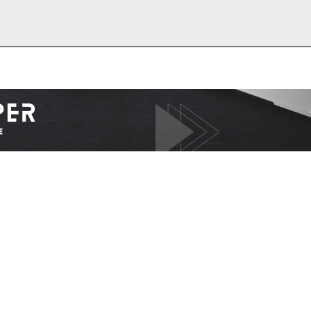
I WANT IN
I've read and accept the
Privacy Policy
.