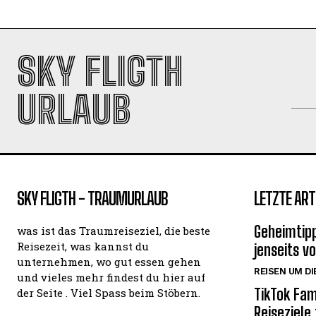
SKY FLIGTH
URLAUB
SKY FLIGTH - TRAUMURLAUB
LETZTE ART
Geheimtipp
was ist das Traumreiseziel, die beste
Reisezeit, was kannst du
jenseits v
unternehmen, wo gut essen gehen
REISEN UM DI
und vieles mehr findest du hier auf
TikTok Fam
der Seite . Viel Spass beim Stöbern.
Reiseziele